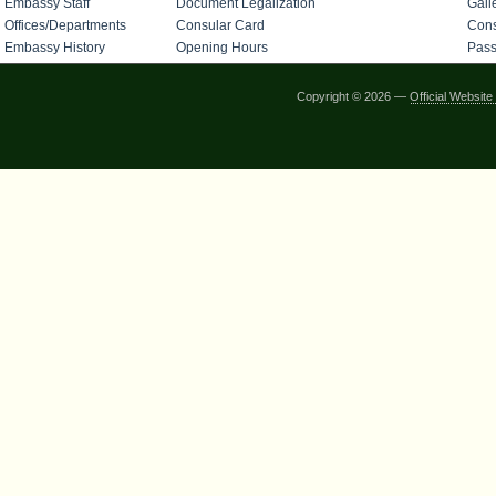
Embassy Staff
Document Legalization
Gall
Offices/Departments
Consular Card
Cons
Embassy History
Opening Hours
Pass
Copyright © 2026 —
Official Websi