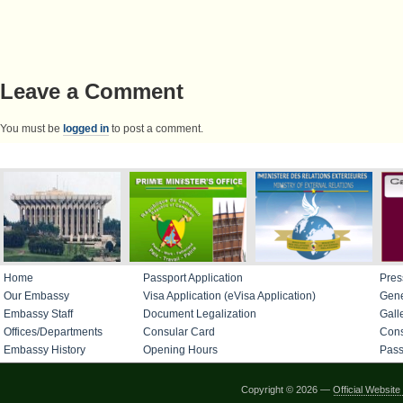
Leave a Comment
You must be
logged in
to post a comment.
IMPORTANT LINKS
Home
Passport Application
Pres
Our Embassy
Visa Application (eVisa Application)
Gene
Embassy Staff
Document Legalization
Gall
Offices/Departments
Consular Card
Cons
Embassy History
Opening Hours
Pass
Copyright © 2026 —
Official Websi